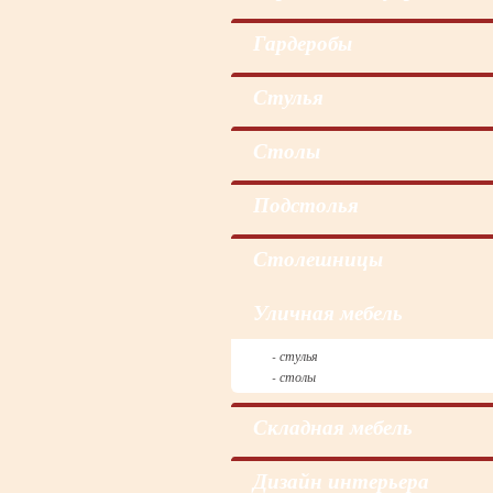
Гардеробы
Cтулья
Столы
Подстолья
Столешницы
Уличная мебель
- стулья
- столы
Складная мебель
Дизайн интерьера