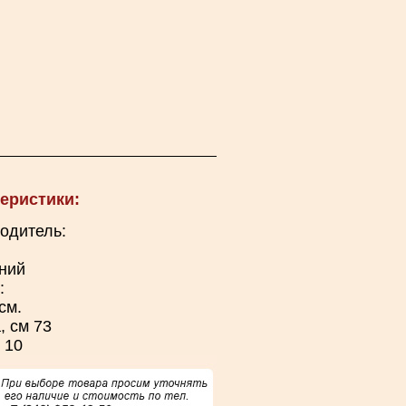
еристики:
одитель:
ний
:
см.
, см 73
: 10