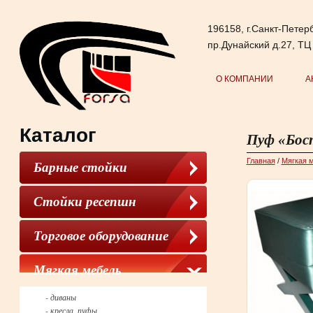
196158, г.Санкт-Петерб
пр.Дунайский д.27, ТЦ
О КОМПАНИИ
А
Каталог
Пуф «Бос
Главная
/
Мягкая 
Барные стойки
Стойки ресепшн
Торговое оборудование
Мягкая мебель
- диваны
- кресла, пуфы