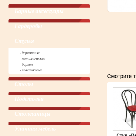
Барные аксессуары
Гардеробы
Cтулья
- деревянные
- металлические
- барные
- пластиковые
Смотрите т
Столы
Подстолья
Столешницы
Уличная мебель
Стул «В