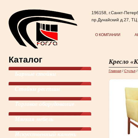
196158, г.Санкт-Петерб
пр.Дунайский д.27, ТЦ
О КОМПАНИИ
А
Каталог
Кресло «
Главная
/
Cтулья
Барные стойки
Стойки ресепшн
Торговое оборудование
Мягкая мебель
Искусственный камень