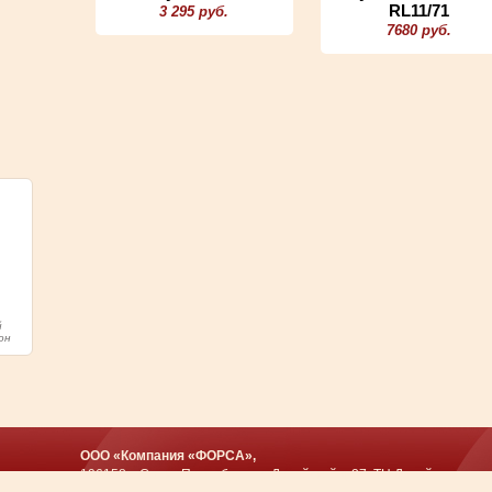
RL11/71
3 295 руб.
7680 руб.
й
он
ООО «Компания «ФОРСА»,
196158, г.Санкт-Петербург, пр.Дунайский д.27, ТЦ Дунай