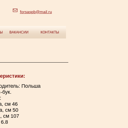
forsaspb@mail.ru
ТЫ
ВАКАНСИИ
КОНТАКТЫ
еристики:
одитель: Польша
-бук.
:
, см 46
а, см 50
, см 107
 6.8