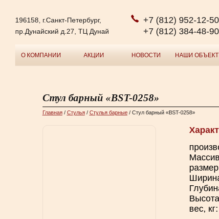
+7 (812) 952-12-50
196158, г.Санкт-Петербург,
+7 (812) 384-48-90
пр.Дунайский д.27, ТЦ Дунай
О КОМПАНИИ
АКЦИИ
НОВОСТИ
НАШИ ОБЪЕК
Стул барный «BST-0258»
Главная
/
Cтулья
/
Стулья барные
/ Стул барный «BST-0258»
Характ
произв
Массив
размер
Ширина
Глубин
Высота
вес, кг: