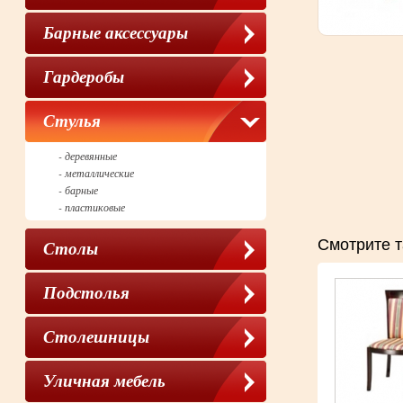
Барные аксессуары
Гардеробы
Cтулья
- деревянные
- металлические
- барные
- пластиковые
Смотрите т
Столы
Подстолья
Столешницы
Уличная мебель