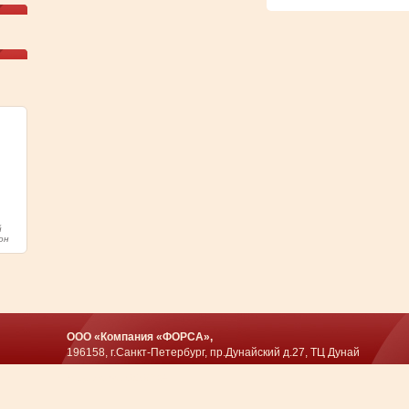
й
он
ООО «Компания «ФОРСА»,
196158, г.Санкт-Петербург, пр.Дунайский д.27, ТЦ Дунай
Разработка
MKMEDIA