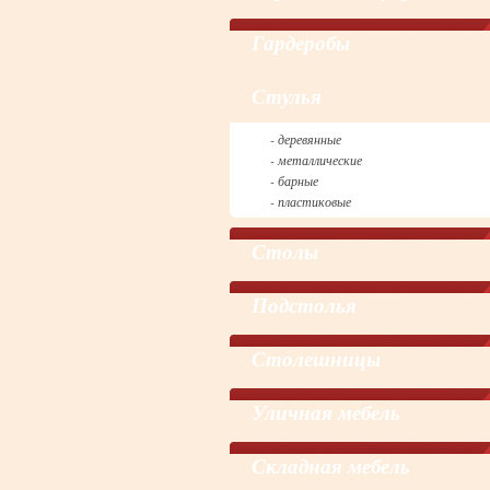
Гардеробы
Cтулья
- деревянные
- металлические
- барные
- пластиковые
Столы
Подстолья
Столешницы
Уличная мебель
Складная мебель